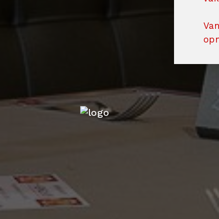
Van
op