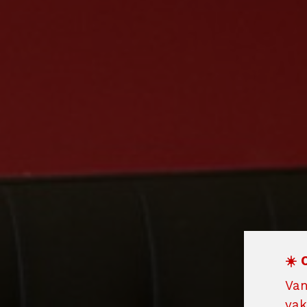
☀️ 
Van
vak