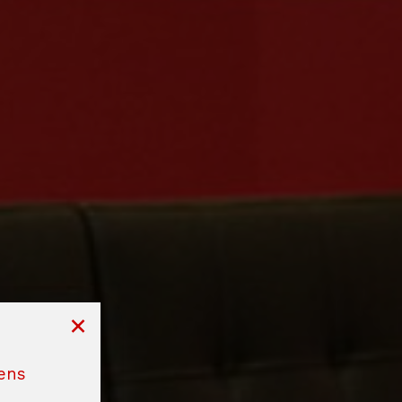
×
gens