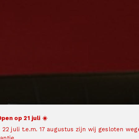
Open op 21 juli ☀️
 22 juli t.e.m. 17 augustus zijn wij gesloten we
antie.